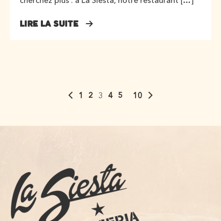
cherchez plus : à La Siesta, notre restaurant […]
LIRE LA SUITE
1
2
3
4
5
10