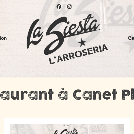
ion
Ga
taurant à Canet P